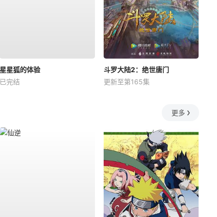
星星狐的体验
斗罗大陆2：绝世唐门
已完结
更新至第165集
更多