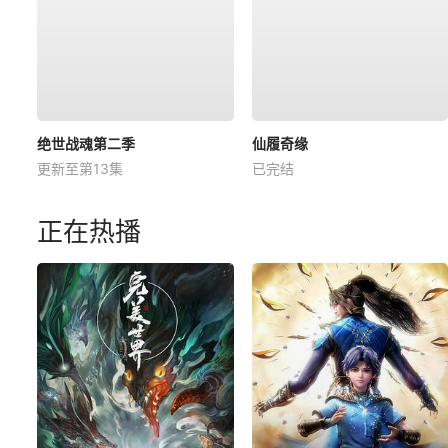
绝世战魂第二季
仙履奇缘
更新至第13集
已完结
正在热播