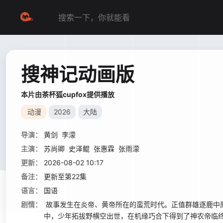
搜神记动画版
本片由茶杯狐cupfox提供播放
动漫
2026
大陆
导演：
黄剑
李濛
主演：
苏尚卿
史泽鲲
张惠霖
张雨濛
更新：
2026-08-02 10:17
备注：
更新至第22集
语言：
国语
剧情：
故事发生在炎帝、黄帝所在的蛮荒时代。正值群雄逐鹿中
中，少年拓拔野横空出世，在机缘巧合下得到了神农帝临