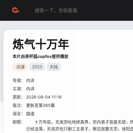
炼气十万年
本片由茶杯狐cupfox提供播放
动漫
2023
大陆
导演：
内详
主演：
内详
更新：
2026-08-04 11:16
备注：
更新至第365集
语言：
国语
剧情：
十万年前，天岚宗叱咤修真界，宗内弟子皆是天骄，所
已经没落，天岚宗也只剩三五弟子，眼见就要灭宗，徐阳击