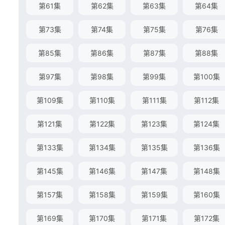
第61集
第62集
第63集
第64集
第73集
第74集
第75集
第76集
第85集
第86集
第87集
第88集
第97集
第98集
第99集
第100集
第109集
第110集
第111集
第112集
第121集
第122集
第123集
第124集
第133集
第134集
第135集
第136集
第145集
第146集
第147集
第148集
第157集
第158集
第159集
第160集
第169集
第170集
第171集
第172集