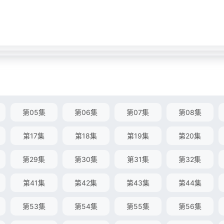
第05集
第06集
第07集
第08集
第17集
第18集
第19集
第20集
第29集
第30集
第31集
第32集
第41集
第42集
第43集
第44集
第53集
第54集
第55集
第56集