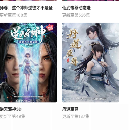
第297集
第298集
第299集
第300集
师尊：这个冲师逆徒才不是圣子动态漫
仙武帝尊动态漫
更新至第188集
更新至第526集
第309集
第310集
第311集
第312集
第321集
第322集
第323集
第324集
第333集
第334集
第335集
第336集
第345集
第346集
第347集
第348集
第357集
第358集
第359集
第360集
逆天邪神3D
丹道至尊
更新至第49集
更新至第187集