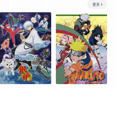
更多
银魂
火影忍者
已完结
已完结