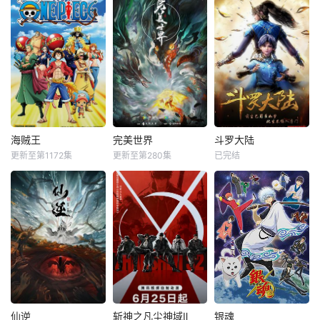
海贼王
完美世界
斗罗大陆
更新至第1172集
更新至第280集
已完结
仙逆
斩神之凡尘神域Ⅱ
银魂