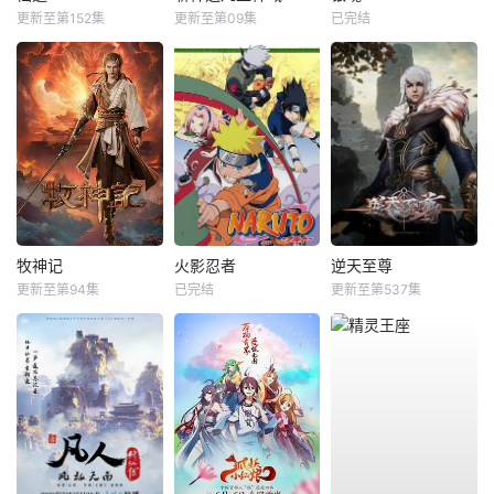
更新至第152集
更新至第09集
已完结
牧神记
火影忍者
逆天至尊
更新至第94集
已完结
更新至第537集