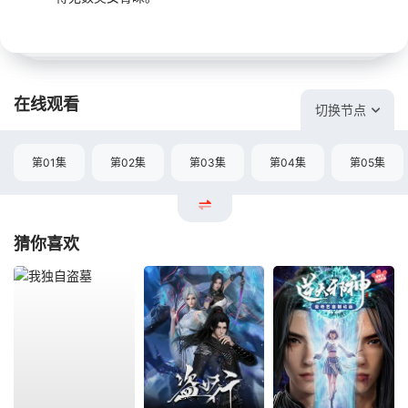
在线观看
切换节点
第01集
第02集
第03集
第04集
第05集
猜你喜欢