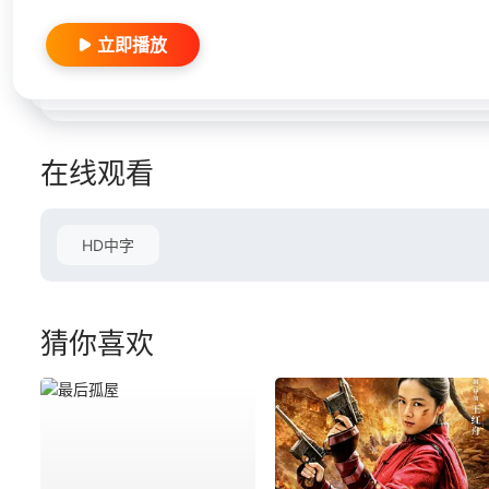
立即播放
在线观看
HD中字
猜你喜欢