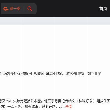
首页
搜一搜
特
玛娜莎楠·潘叻翁固
郭峻卿
威奈·旺扬功
雅彦·鲁伊安
杰佳·亚宁
恩又 饰）失踪觉醒猎杀本能。他联手寻妻记者纳文（林科灯 饰）组成生
饰）一众人等。怒火遮眼，鲜血开路，从...
全文