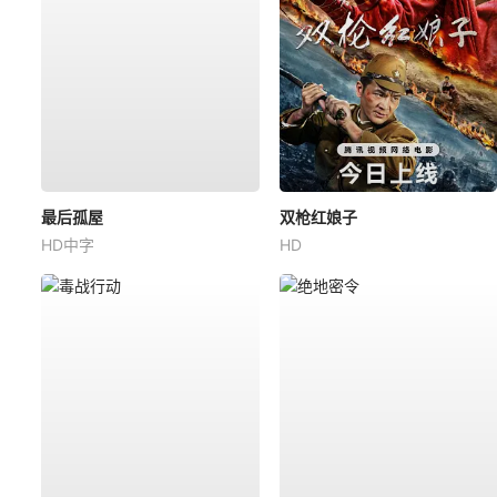
最后孤屋
双枪红娘子
HD中字
HD