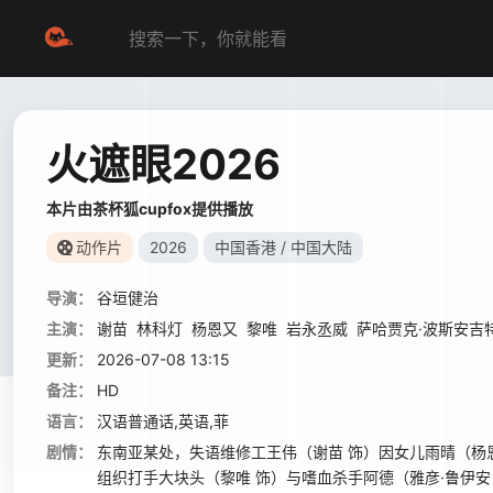
火遮眼2026
本片由茶杯狐cupfox提供播放
动作片
2026
中国香港 / 中国大陆
导演：
谷垣健治
主演：
谢苗
林科灯
杨恩又
黎唯
岩永丞威
萨哈贾克·波斯安吉
更新：
2026-07-08 13:15
备注：
HD
语言：
汉语普通话,英语,菲
剧情：
东南亚某处，失语维修工王伟（谢苗 饰）因女儿雨晴（杨
组织打手大块头（黎唯 饰）与嗜血杀手阿德（雅彦·鲁伊安 