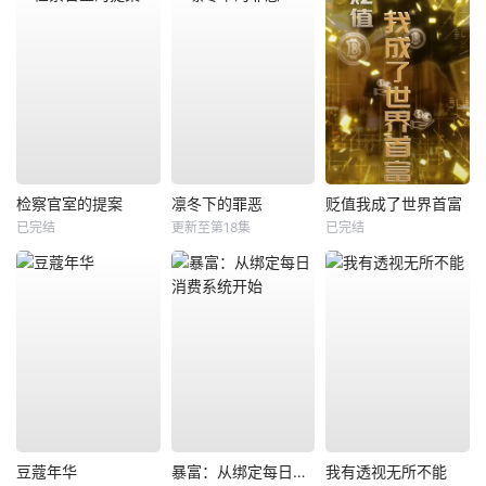
检察官室的提案
凛冬下的罪恶
贬值我成了世界首富
已完结
更新至第18集
已完结
豆蔻年华
暴富：从绑定每日消费系统开始
我有透视无所不能