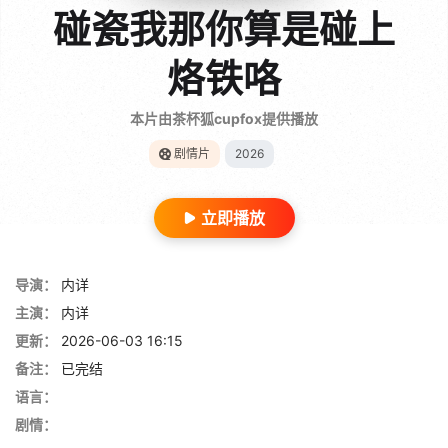
碰瓷我那你算是碰上
烙铁咯
本片由茶杯狐cupfox提供播放
剧情片
2026
立即播放
导演：
内详
主演：
内详
更新：
2026-06-03 16:15
备注：
已完结
语言：
剧情：