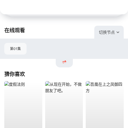
在线观看
切换节点
第01集
猜你喜欢