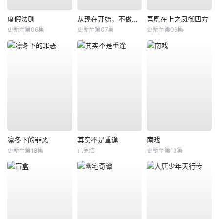
度假法则
从现在开始，不做朋友了吧。
吾凰在上之凤御四方
更新至第06集
更新至第07集
更新至第06集
凛冬下的罪恶
其实不是重逢
南戏
更新至第18集
已完结
更新至第13集