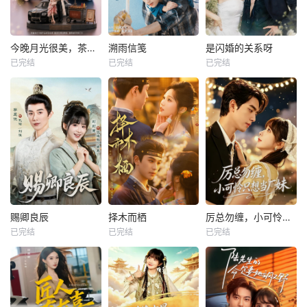
今晚月光很美，茶香四溢
溯雨信笺
是闪婚的关系呀
已完结
已完结
已完结
赐卿良辰
择木而栖
厉总勿缠，小可怜只想当厂妹
已完结
已完结
已完结