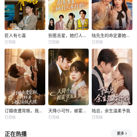
匠人有七喜
别惹吉星，她打人专打脸
陆先生的命定妻她飒又野
已完结
已完结
已完结
订婚夜遭背叛，我转身嫁顶级大佬
天降小可怜，被霍爷宠上天
陆总，余生温柔予我
已完结
已完结
已完结
正在热播
更多