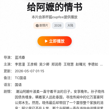
给阿嬷的情书
本片由茶杯狐cupfox提供播放
剧情片
2026
大陆
立即播放
导演：
蓝鸿春
主演：
李思潼
王彦桐
吴少卿
郑润奇
王晓慧
赵曙光
李德如
李树
更新：
2026-05-07 01:15
备注：
TC国语
语言：
国语
剧情：
潮汕阿嬷叶淑柔一直守着平淡的日子，安享晚年。孙子晓伟
因债务缠身，瞒着家人远赴泰国，寻找传闻中的亿万富豪阿
公郑木生。然而，晓伟最后却带回了一个震惊整个家族的消
息：阿公早已不在人世，那个与阿嬷一直在书信中谈情说爱