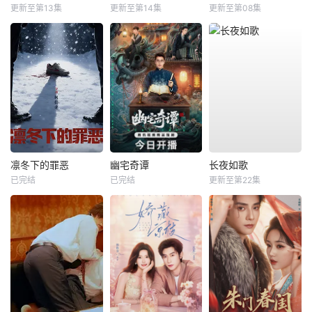
更新至第13集
更新至第14集
更新至第08集
凛冬下的罪恶
幽宅奇谭
长夜如歌
已完结
已完结
更新至第22集