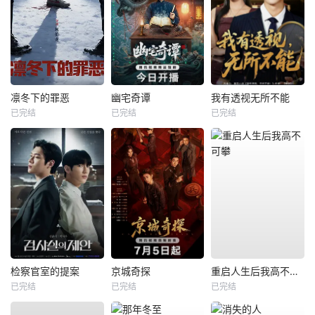
凛冬下的罪恶
幽宅奇谭
我有透视无所不能
已完结
已完结
已完结
检察官室的提案
京城奇探
重启人生后我高不可攀
已完结
已完结
已完结