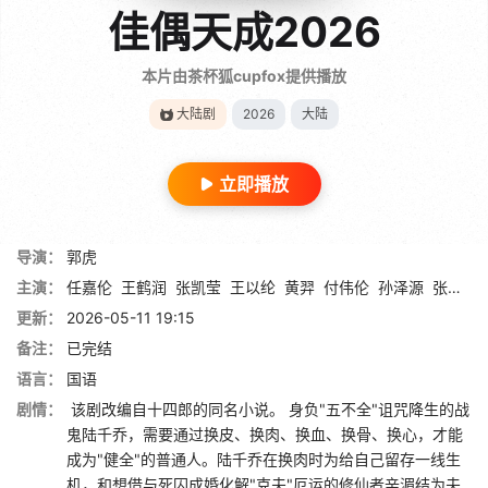
佳偶天成2026
本片由茶杯狐cupfox提供播放
大陆剧
2026
大陆
立即播放
导演：
郭虎
主演：
任嘉伦
王鹤润
张凯莹
王以纶
黄羿
付伟伦
孙泽源
张祎格
更新：
2026-05-11 19:15
备注：
已完结
语言：
国语
剧情：
该剧改编自十四郎的同名小说。 身负"五不全"诅咒降生的战
鬼陆千乔，需要通过换皮、换肉、换血、换骨、换心，才能
成为"健全"的普通人。陆千乔在换肉时为给自己留存一线生
机，和想借与死囚成婚化解"克夫"厄运的修仙者辛湄结为夫