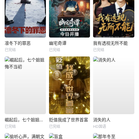
凛冬下的罪恶
幽宅奇谭
我有透视无所不能
已完结
已完结
已完结
崛起后，七个姐姐悔不当初
贬值我成了世界首富
消失的人
已完结
已完结
HD国语