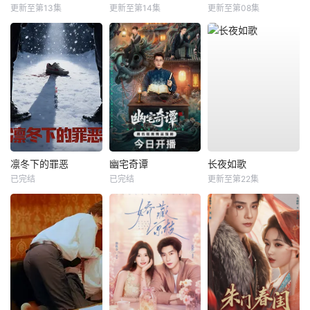
更新至第13集
更新至第14集
更新至第08集
凛冬下的罪恶
幽宅奇谭
长夜如歌
已完结
已完结
更新至第22集