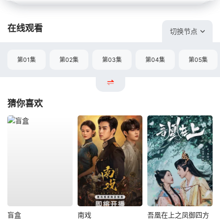
在线观看
切换节点
第01集
第02集
第03集
第04集
第05集
猜你喜欢
盲盒
南戏
吾凰在上之凤御四方