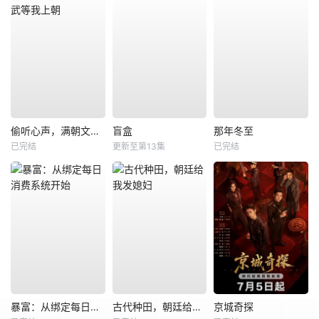
偷听心声，满朝文武等我上朝
盲盒
那年冬至
已完结
更新至第13集
已完结
暴富：从绑定每日消费系统开始
古代种田，朝廷给我发媳妇
京城奇探