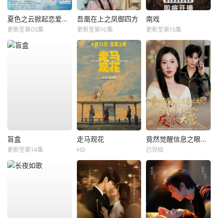
夏色之云掀起恋爱与风暴
吾凰在上之凤御四方
南戏
更新至第05集
更新至第10集
更新至第15集
盲盒
走马观花
竟然觉醒信息之眼，我转身进入反派大营
更新至第14集
HD
已完结