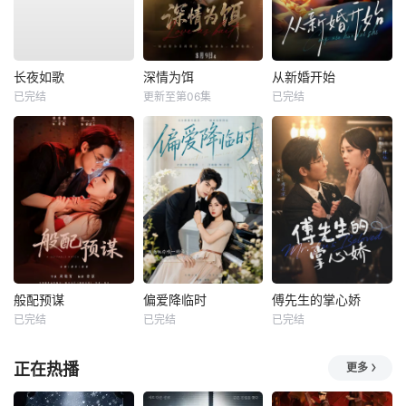
长夜如歌
深情为饵
从新婚开始
已完结
更新至第06集
已完结
般配预谋
偏爱降临时
傅先生的掌心娇
已完结
已完结
已完结
正在热播
更多