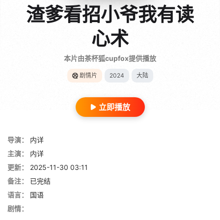
渣爹看招小爷我有读
心术
本片由茶杯狐cupfox提供播放
剧情片
2024
大陆
立即播放
导演：
内详
主演：
内详
更新：
2025-11-30 03:11
备注：
已完结
语言：
国语
剧情：