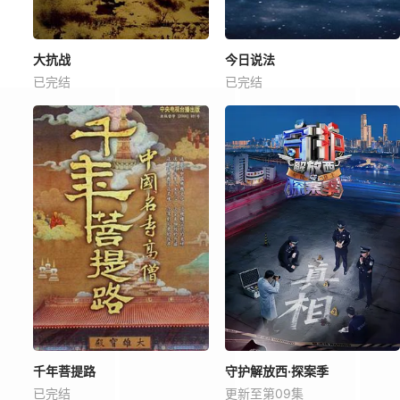
大抗战
今日说法
已完结
已完结
千年菩提路
守护解放西·探案季
已完结
更新至第09集