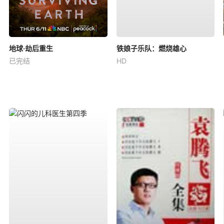
地球·劫后重生
铁娘子乐队：燃烧雄心
已完结
HD