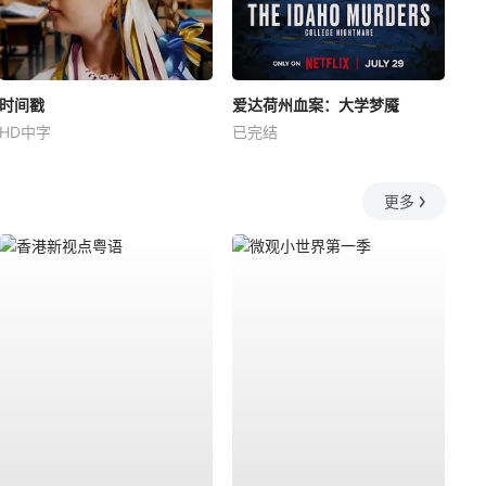
时间戳
爱达荷州血案：大学梦魇
HD中字
已完结
更多