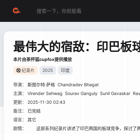
最伟大的宿敌：印巴板
本片由茶杯狐cupfox提供播放
纪录片
2025
印度
导演：
斯图尔特·萨格
Chandradev Bhagat
主演：
Virender Sehwag
Sourav Ganguly
Sunil Gavaskar
Rav
更新：
2025-11-30 02:43
备注：
已完结
语言：
其它
剧情：
这部系列纪录片讲述了印巴两国的板球竞争，探讨了两