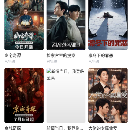
幽宅奇谭
检察官室的提案
凛冬下的罪恶
已完结
已完结
已完结
京城奇探
斩情当日，我登临至高
大佬的专属偏爱