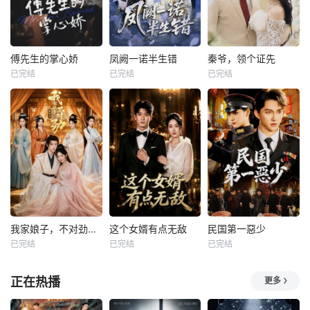
傅先生的掌心娇
凤阙一诺半生错
秦爷，领个证先
已完结
已完结
已完结
我家娘子，不对劲第四季
这个女婿有点无敌
民国第一惡少
已完结
已完结
已完结
正在热播
更多