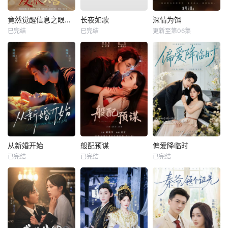
竟然觉醒信息之眼，我转身进入反派大营
长夜如歌
深情为饵
已完结
已完结
更新至第06集
从新婚开始
般配预谋
偏爱降临时
已完结
已完结
已完结