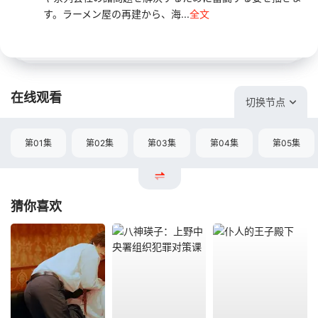
す。ラーメン屋の再建から、海...
全文
在线观看
切换节点
第01集
第02集
第03集
第04集
第05集
猜你喜欢