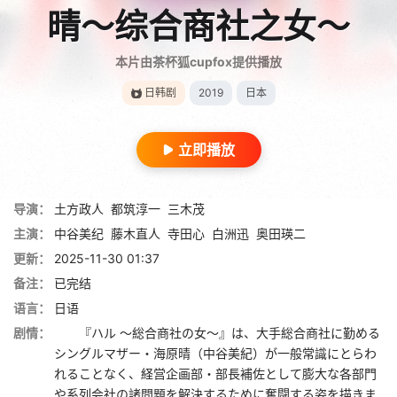
晴～综合商社之女～
本片由茶杯狐cupfox提供播放
日韩剧
2019
日本
立即播放
导演：
土方政人
都筑淳一
三木茂
主演：
中谷美纪
藤木直人
寺田心
白洲迅
奥田瑛二
更新：
2025-11-30 01:37
备注：
已完结
语言：
日语
剧情：
『ハル ～総合商社の女～』は、大手総合商社に勤める
シングルマザー・海原晴（中谷美紀）が一般常識にとらわ
れることなく、経営企画部・部長補佐として膨大な各部門
や系列会社の諸問題を解決するために奮闘する姿を描きま