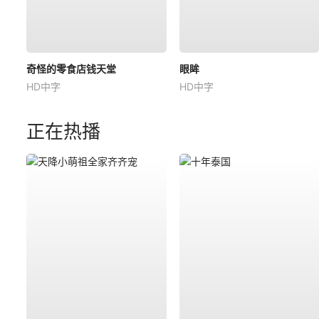
奇怪的零食店钱天堂
眼眸
HD中字
HD中字
正在热播