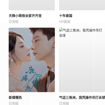
天降小萌祖全家齐齐宠
十年泰国
已完结
HD国语
新婚慢热
气运三角洲，我凭操作吊打全球
已完结
已完结