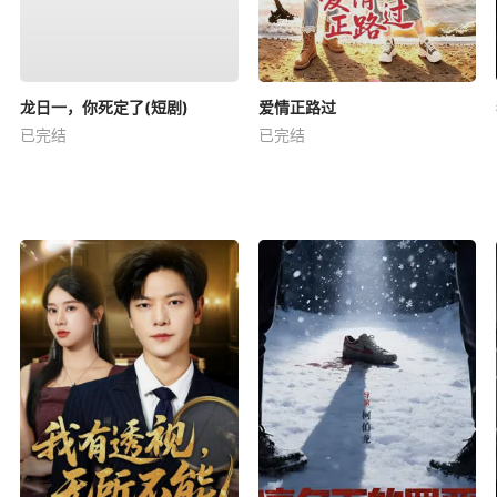
龙日一，你死定了(短剧)
爱情正路过
已完结
已完结