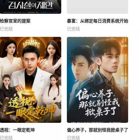
检察官室的提案
暴富：从绑定每日消费系统开始
已完结
已完结
透视：一眼定乾坤
偏心养子，那就别怪我掀桌子了
已完结
已完结