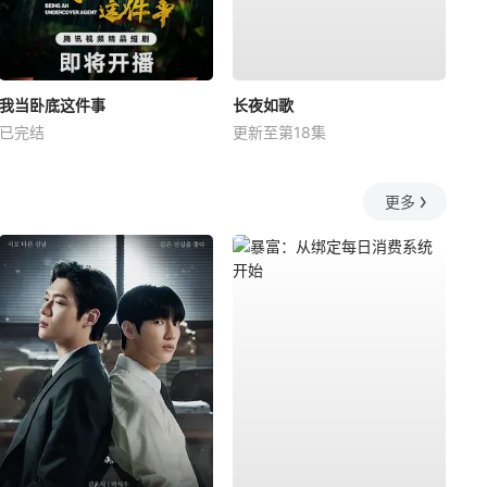
我当卧底这件事
长夜如歌
已完结
更新至第18集
更多