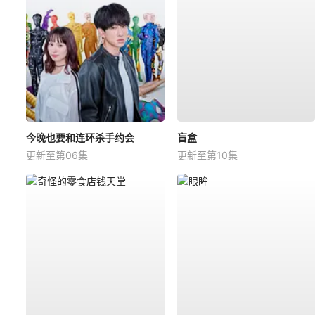
今晚也要和连环杀手约会
盲盒
更新至第06集
更新至第10集