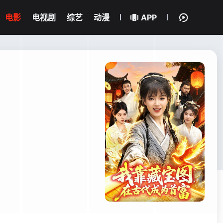
电影
电视剧
综艺
动漫
APP