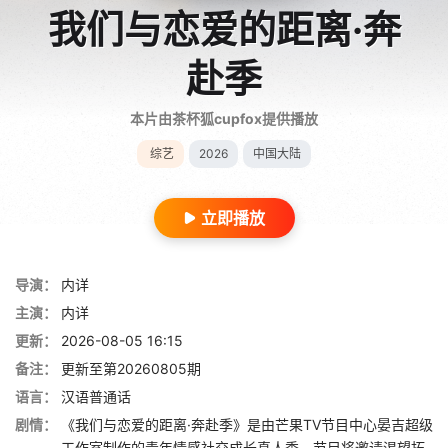
我们与恋爱的距离·奔
赴季
本片由茶杯狐cupfox提供播放
综艺
2026
中国大陆
立即播放
导演：
内详
主演：
内详
更新：
2026-08-05 16:15
备注：
更新至第20260805期
语言：
汉语普通话
剧情：
《我们与恋爱的距离·奔赴季》是由芒果TV节目中心晏吉超级
工作室制作的青年情感社交成长真人秀。节目将邀请渴望拓